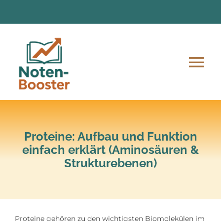
Zum
Inhalt
springen
Tog
Nav
Angebote
Anmeldung und Ablauf
Proteine: Aufbau und Funktion
einfach erklärt (Aminosäuren &
Strukturebenen)
Unsere Mission
Lern-Material
Proteine gehören zu den wichtigsten Biomolekülen im