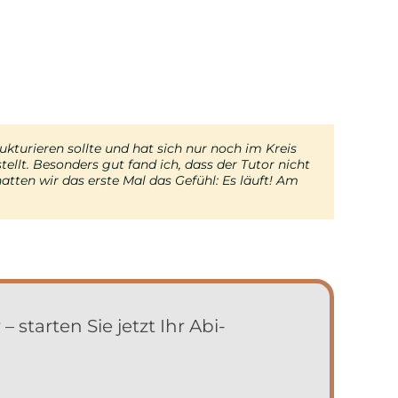
ukturieren sollte und hat sich nur noch im Kreis
n ich mich halten kann – das gibt mir Sicherheit
t, aber der Tutor hat sofort erkannt, welche
unktioniert. Sie war ständig unsicher, ob sie alles
llt. Besonders gut fand ich, dass der Tutor nicht
 allem in den letzten Tagen extrem geholfen hat.
rstellt. Dieser hat ihr die Unsicherheit
 mir echt den Rücken freigehalten und mir gezeigt:
tten wir das erste Mal das Gefühl: Es läuft! Am
starten Sie jetzt Ihr Abi-