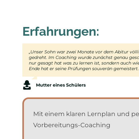
Erfahrungen:
„Unser Sohn war zwei Monate vor dem Abitur völlig 
„Vor dem Coaching habe ich einfach drauflos gelern
„Ich habe das Coaching drei Wochen vor meinem Ab
„Unsere Tochter hatte vorher schon versucht, sich 
gedreht. Im Coaching wurde zunächst genau geschau
und viel weniger Stress.“
Grundlagen mir fehlen, und den Plan genau darauf
schafft oder ob sie Wichtiges vergisst. Durch das 
nur gesagt hat
Wenn ich nachts noch eine Verständnisfrage hatte,
genommen und ihr endlich die Sicherheit gegeben, d
was
zu lernen ist, sondern auch
wi
Ende hat er seine Prüfungen souverän gemeistert.
Ich bin nicht allein mit dem Abi-Stress.“
Schülerin, 12. Klasse
Vater einer Schülerin
Mutter eines Schülers
Schüler, 13. Klasse
Mit einem klaren Lernplan und pers
Vorbereitungs-Coaching