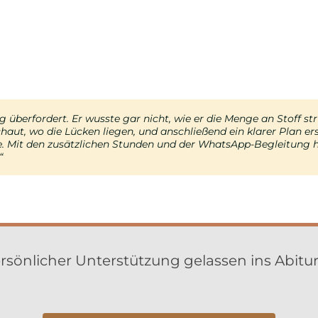
überfordert. Er wusste gar nicht, wie er die Menge an Stoff str
t und mich ständig verzettelt. Jetzt habe ich einen Plan, an de
i in Mathe gemacht. Am Anfang war ich skeptisch, ob das reich
selbst einen Lernplan zu machen – aber das hat überhaupt nicht f
t, wo die Lücken liegen, und anschließend ein klarer Plan erste
 zugeschnitten. Dazu kam die WhatsApp-Betreuung, die mir vor
Coaching wurde gemeinsam mit dem Tutor ein realistischer Plan e
 konnte ich sie stellen und hatte schnell eine Antwort. Das hat
ass sie alles Schritt für Schritt bewältigen kann.“
e
. Mit den zusätzlichen Stunden und der WhatsApp-Begleitung ha
“
önlicher Unterstützung gelassen ins Abitur – 