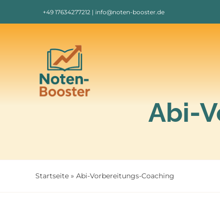
Zum
+49 17634277212 | info@noten-booster.de
Inhalt
springen
Abi-V
Startseite
»
Abi-Vorbereitungs-Coaching