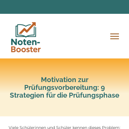
Zum
Inhalt
springen
Tog
Nav
Angebote
Anmeldung und Ablauf
Motivation zur
Prüfungsvorbereitung: 9
Strategien für die Prüfungsphase
Unsere Mission
Lern-Material
Viele Schülerinnen und Schüler kennen dieses Problem: