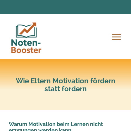
Zum
Inhalt
springen
Tog
Nav
Angebote
Anmeldung und Ablauf
Wie Eltern Motivation fördern
statt fordern
Unsere Mission
Lern-Material
Warum Motivation beim Lernen nicht
erzwungen werden kann