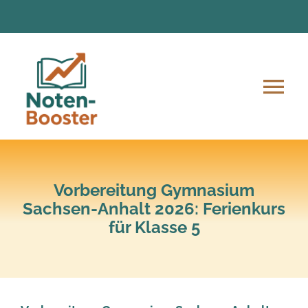
Zum
Inhalt
springen
Tog
Nav
Angebote
Anmeldung und Ablauf
Vorbereitung Gymnasium
Sachsen-Anhalt 2026: Ferienkurs
für Klasse 5
Unsere Mission
Lern-Material