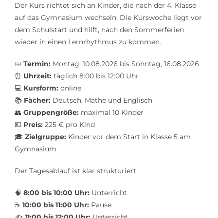
Der Kurs richtet sich an Kinder, die nach der 4. Klasse
auf das Gymnasium wechseln. Die Kurswoche liegt vor
dem Schulstart und hilft, nach den Sommerferien
wieder in einen Lernrhythmus zu kommen.
📅
Termin:
Montag, 10.08.2026 bis Sonntag, 16.08.2026
⏰
Uhrzeit:
täglich 8:00 bis 12:00 Uhr
💻
Kursform:
online
📚
Fächer:
Deutsch, Mathe und Englisch
👥
Gruppengröße:
maximal 10 Kinder
💶
Preis:
225 € pro Kind
🎓
Zielgruppe:
Kinder vor dem Start in Klasse 5 am
Gymnasium
Der Tagesablauf ist klar strukturiert:
🧠
8:00 bis 10:00 Uhr:
Unterricht
☕
10:00 bis 11:00 Uhr:
Pause
✍️
11:00 bis 12:00 Uhr:
Unterricht