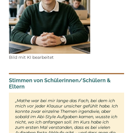
Bild mit KI bearbeitet
Stimmen von Schülerinnen/Schülern &
Eltern
„Mathe war bei mir lange das Fach, bei dem ich
„Mein Sohn war im Mathe LK sehr schwankend:
mich vor jeder Klausur unsicher gefühlt habe. Ich
mal 4 Punkte, mal 7, aber ohne echte Sicherheit.
konnte zwar einzelne
Ich hatte das Gefühl, er lernt viel, aber oft am
Themen irgendwie
, aber
sobald im Abi-Style Aufgaben kamen, wusste ich
Falschen vorbei – und in der Klausur ging dann
nicht, wo ich anfangen soll. Im Kurs habe ich
durch Stress und Zeitdruck viel verloren. Was mir
zum ersten Mal verstanden, dass es bei vielen
am Kurs gefallen hat, war die Struktur: Es wurde
Aufgaben feste Abläufe gibt – und dass man die
nicht einfach nur gerechnet, sondern immer