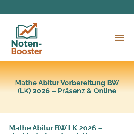
Zum
Inhalt
springen
Tog
Nav
Angebote
Anmeldung und Ablauf
Mathe Abitur Vorbereitung BW
(LK) 2026 – Präsenz & Online
Unsere Mission
Lern-Material
Mathe Abitur BW LK 2026 –