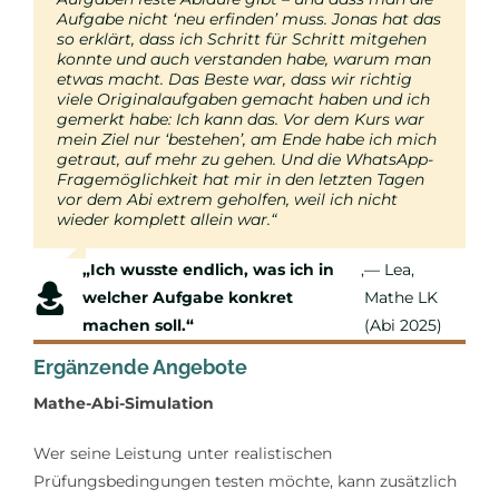
Aufgabe nicht ‘neu erfinden’ muss. Jonas hat das
erklärt, welcher Aufgabentyp das ist, welche
so erklärt, dass ich Schritt für Schritt mitgehen
Schritte dazu gehören und wie man seine Zeit
konnte und auch verstanden habe, warum man
sinnvoll einteilt. Dadurch wurde Mathe für ihn
etwas macht. Das Beste war, dass wir richtig
greifbarer. Er hat nach dem Kurs selbst gesagt:
viele Originalaufgaben gemacht haben und ich
‘Ich weiß jetzt, was ich
tue.’
Und genau das hat
gemerkt habe: Ich kann das. Vor dem Kurs war
man gemerkt – er war deutlich ruhiger und
mein Ziel nur ‘bestehen’, am Ende habe ich mich
sicherer. Besonders positiv fand ich auch, dass
getraut, auf mehr zu gehen. Und die WhatsApp-
die Kursanzahl begrenzt ist und trotzdem noch
Fragemöglichkeit hat mir in den letzten Tagen
Unterstützung möglich war, wenn kurz vor dem
vor dem Abi
Abi Fragen auftauchten. Das war kein
extrem geholfen
, weil ich nicht
wieder komplett allein war.“
Massenkurs, sondern wirklich begleitet.“
„Ich wusste endlich, was ich in
„Als Elternteil war mir wichtig,
,
— Mutter eines
,
— Lea,
welcher Aufgabe konkret
dass es nicht nur ‘mehr Üben’
Teilnehmers
Mathe LK
machen soll.“
ist – sondern ein Plan.“
(Mathe LK, BW)
(Abi 2025)
Ergänzende Angebote
Mathe-Abi-Simulation
Wer seine Leistung unter realistischen
Prüfungsbedingungen testen möchte, kann zusätzlich