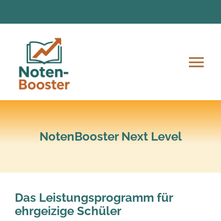
Zum
Inhalt
springen
Tog
Nav
Angebote
Anmeldung und Ablauf
NotenBooster Next Level
Unsere Mission
Das Leistungsprogramm für
Lern-Material
ehrgeizige Schüler