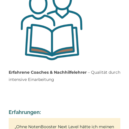
Erfahrene Coaches & Nachhilfelehrer
– Qualität durch
intensive Einarbeitung
Erfahrungen:
„Ohne NotenBooster Next Level hätte ich meinen
„Ich brauchte Bestnoten – und einen klaren Plan,
„Ich war immer gut – aber nie wirklich sehr gut.
„Ein perfekter Start in die Oberstufe – ohne