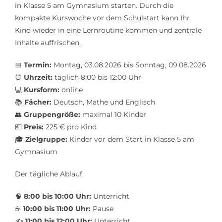
in Klasse 5 am Gymnasium starten. Durch die
kompakte Kurswoche vor dem Schulstart kann Ihr
Kind wieder in eine Lernroutine kommen und zentrale
Inhalte auffrischen.
📅
Termin:
Montag, 03.08.2026 bis Sonntag, 09.08.2026
⏰
Uhrzeit:
täglich 8:00 bis 12:00 Uhr
💻
Kursform:
online
📚
Fächer:
Deutsch, Mathe und Englisch
👥
Gruppengröße:
maximal 10 Kinder
💶
Preis:
225 € pro Kind
🎓
Zielgruppe:
Kinder vor dem Start in Klasse 5 am
Gymnasium
Der tägliche Ablauf:
🧠
8:00 bis 10:00 Uhr:
Unterricht
☕
10:00 bis 11:00 Uhr:
Pause
✍️
11:00 bis 12:00 Uhr:
Unterricht