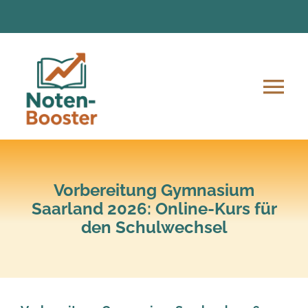
Zum
Inhalt
springen
Tog
Nav
Angebote
Anmeldung und Ablauf
Vorbereitung Gymnasium
Saarland 2026: Online-Kurs für
den Schulwechsel
Unsere Mission
Lern-Material