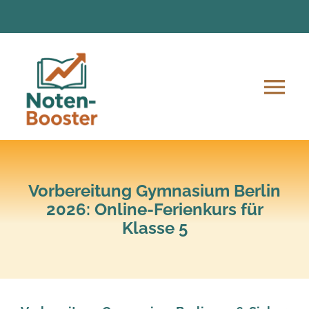
Zum
Inhalt
springen
Tog
Nav
Angebote
Anmeldung und Ablauf
Vorbereitung Gymnasium Berlin
2026: Online-Ferienkurs für
Klasse 5
Unsere Mission
Lern-Material