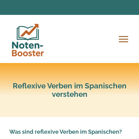
Zum
Inhalt
springen
Tog
Nav
Angebote
Anmeldung und Ablauf
Reflexive Verben im Spanischen
verstehen
Unsere Mission
Lern-Material
Was sind reflexive Verben im Spanischen?