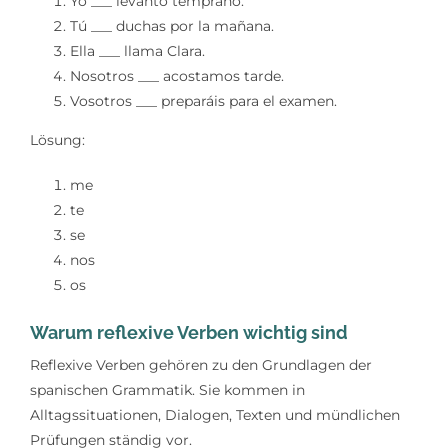
Yo ___ levanto temprano.
Tú ___ duchas por la mañana.
Ella ___ llama Clara.
Nosotros ___ acostamos tarde.
Vosotros ___ preparáis para el examen.
Lösung:
me
te
se
nos
os
Warum reflexive Verben wichtig sind
Reflexive Verben gehören zu den Grundlagen der
spanischen Grammatik. Sie kommen in
Alltagssituationen, Dialogen, Texten und mündlichen
Prüfungen ständig vor.