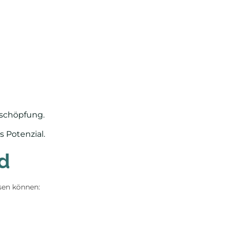
rschöpfung.
s Potenzial.
nd
ssen können: