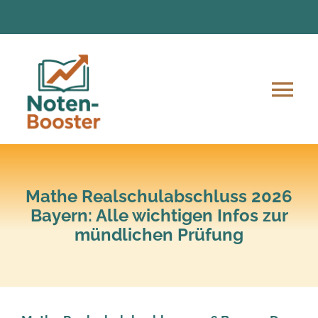
Zum
Inhalt
springen
Tog
Nav
Angebote
Anmeldung und Ablauf
Mathe Realschulabschluss 2026
Bayern: Alle wichtigen Infos zur
mündlichen Prüfung
Unsere Mission
Lern-Material