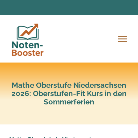
Zum
Inhalt
springen
Tog
Nav
Angebote
Anmeldung und Ablauf
Mathe Oberstufe Niedersachsen
2026: Oberstufen-Fit Kurs in den
Sommerferien
Unsere Mission
Lern-Material