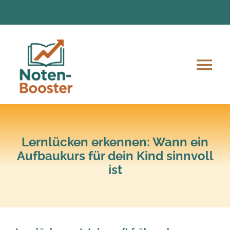
Zum
Inhalt
springen
Tog
Nav
Angebote
Anmeldung und Ablauf
Lernlücken erkennen: Wann ein
Aufbaukurs für dein Kind sinnvoll
ist
Unsere Mission
Lern-Material