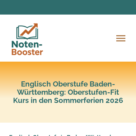
Zum
Inhalt
springen
Tog
Nav
Angebote
Anmeldung und Ablauf
Englisch Oberstufe Baden-
Württemberg: Oberstufen-Fit
Kurs in den Sommerferien 2026
Unsere Mission
Lern-Material