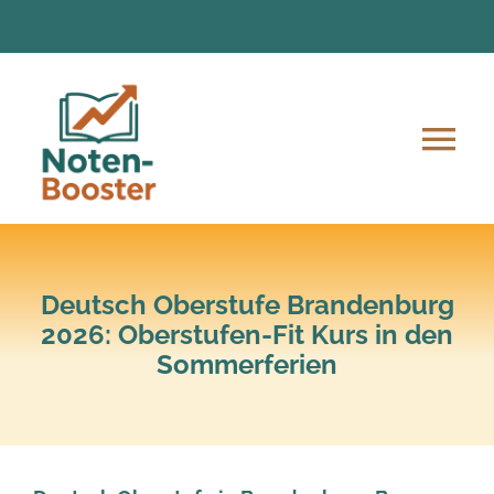
Zum
Inhalt
springen
Tog
Nav
Angebote
Anmeldung und Ablauf
Deutsch Oberstufe Brandenburg
2026: Oberstufen-Fit Kurs in den
Sommerferien
Unsere Mission
Lern-Material