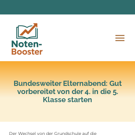
Zum
Inhalt
springen
Tog
Nav
Angebote
Anmeldung und Ablauf
Bundesweiter Elternabend: Gut
vorbereitet von der 4. in die 5.
Klasse starten
Unsere Mission
Lern-Material
Der Wechsel von der Grundschule auf die